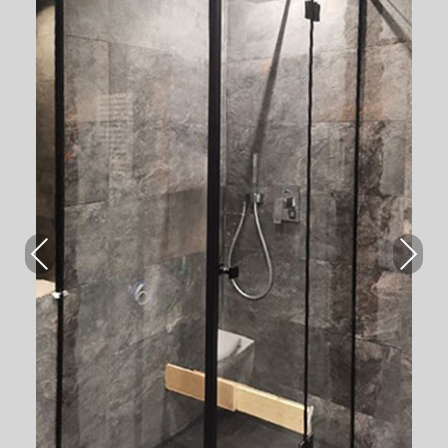
Pre
Nex
viou
t
s